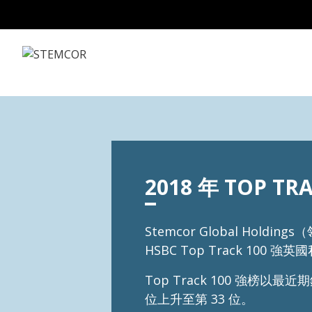
Skip to Content
2018 年 TOP TR
Stemcor Global H
HSBC Top Track 100 強
Top Track 100 強榜
位上升至第 33 位。